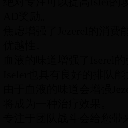
绝对专注可以提高Isler
AD奖励。
焦虑增强了Jezerel的
优越性。
血液的味道增强了Isere
Iseler也具有良好的排队
由于血液的味道会增强Jez
将成为一种治疗效果。
专注于团队战斗会给您带来