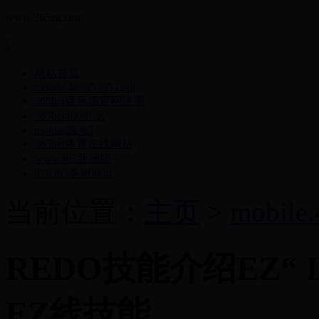
www.365zg.com
网站首页
mobile.48365365.com
365bet娱乐场官网注册
365bet400电话
mobile28365
365bet体育在线网站
www365亚洲版
878365备用网址
当前位置：
主页
>
mobile
REDO技能介绍EZ“
EZ线技能