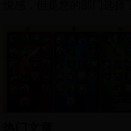
悦感，但是您的部门选择
热门文章