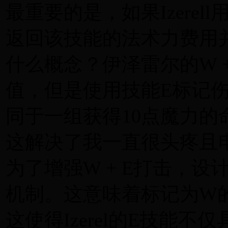
最重要的是，如果Izere
返回该技能的法术力费用并
什么概念？伊泽雷尔的W + 
值，但是使用技能E标记伤
同于一组获得10点魔力的
这解决了我一直很头疼且
为了增强W + E打击，设计
机制。这意味着标记为W
这使得Izerel的E技能