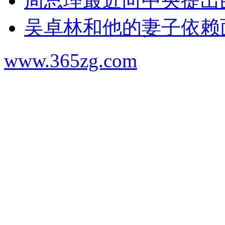
周总理最近向中央提出
吴卓林和他的妻子依赖
www.365zg.com