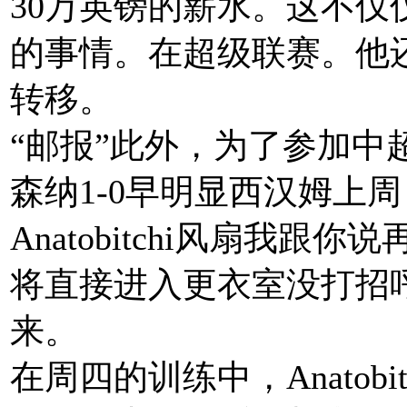
30万英镑的薪水。这不
的事情。在超级联赛。他
转移。
“邮报”此外，为了参加中超联
森纳1-0早明显西汉姆上
Anatobitchi风扇我
将直接进入更衣室没打招
来。
在周四的训练中，Anatob