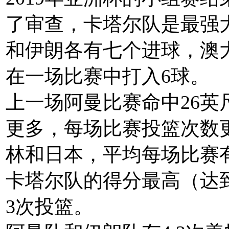
了审查，卡塔尔队是最强
和伊朗各有七个进球，澳
在一场比赛中打入6球。
上一场阿曼比赛命中26
更多，每场比赛投篮次数
林和日本，平均每场比赛有
卡塔尔队的得分最高（达
3次投篮。