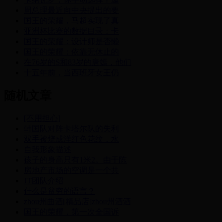
周总理最近向中央提出的要
国王的荣耀，马超实现了真
亚洲杯比赛的数据目录：卡
国王的荣耀：设计师是否懒
国王的荣耀：依靠无休止的
在76岁的S和83岁的唐嫣，他们
十五年前，当西班牙女王仍
随机文章
[不用担心]
韩国队对阵卡塔尔队的失利
双手被烧成洋红色花纹，水
自我形象描述
孩子的身高只有1米2。由于陈
房地产市场的空调是一个共
JT团队介绍
什么是贫穷的语言？
zhou州曲酒[精品店]zhou州酒酒
国王的荣耀，第一次全国诉