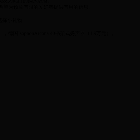
烧友为此目的购买设备。
希望为预算有限的爱好者提供有用的信息。
选择小礼物
德国IsophonArcona 40书架式扬声器（1.9万元）。