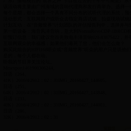
广东广播电视台的“世界之声”节目在过去的十年中可能是广
该活动将主要由广州海域的音响代理商和发行商举办。选择一
每个星期，都会选择一个具有不同分布的试听代理的系统，预
活动形式：互联网用户或听众去指定商店试镜，拍摄现场试镜图
计划互动：在“音频世界”计划团队的评估报告列中，选择并与
第一听设备：海音风泽音响，意大利NormaRevoCDP-1BRCD机（2
听预订信息：我们建议您首先致电丰泽音响020-83875422，
互联网观众的幸福感：如果他们毒死了您，他们会怎么做？
购买此组合的HIFI168听众或“音频世界”听众的用户只是说他
是的，每个人都在动。
听我的节目并关注论坛。
Mmexport1461900306244。
日语（264。
41K）2016/4/2912：02：31IMG_20160427_144605。
日语（251。
64K）2016/4/2912：02：31IMG_20160427_143848。
日语（233。
40K）2016/4/2912：02：31IMG_20160427_144003。
日语（286。
32K）2016/4/2912：02：31