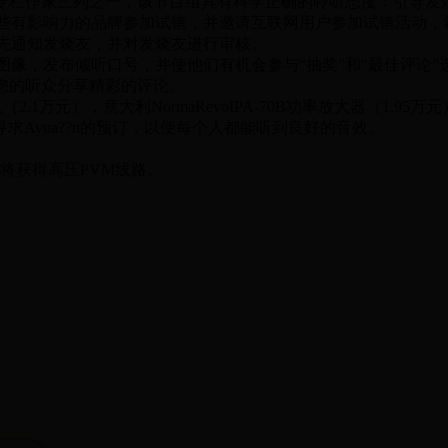
东专栏作家三列之一，该节目组具有科学正确的聆听态度：引导发
些有影响力的品牌参加试镜，并邀请互联网用户参加试镜活动，
先通知发烧友，并对发烧友进行审核。
像，发布倾听口号，并使他们有机会参与“抽奖”和“最佳评论”
您的听众分享精彩的评论。
.1万元），意大利NormaRevoIPA-70B功率放大器（1.95万元），
并寻求Ayua??n的预订，以便每个人都能听到良好的音效。
们将获得高压PVM线路。