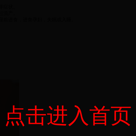
等症状。
起流产。
寝前进食，进食孕妇，失眠或入睡。
点击进入首页