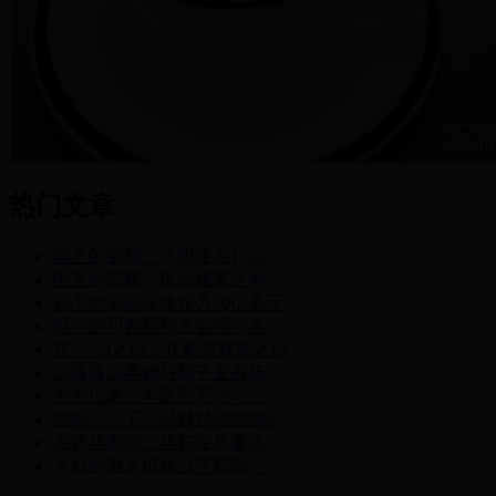
热门文章
国王的荣耀：？即使在1388
国王的荣耀：民间服装之神
四个欧洲国家将投入20亿美元
唯一的贝索斯和王宝强，名
在___ 9之后，在刺穿财富之后
刘薇薇说离婚后脑子里有杨
变形仪表：丰富而不均匀，
国际宁！丁宁4战胜韩国国际
在怀孕期间，孕妇应尽量远
吴磊的最大值超过了郑智。