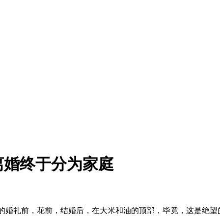
离婚终于分为家庭
的婚礼前，花前，结婚后，在大米和油的顶部，毕竟，这是绝望