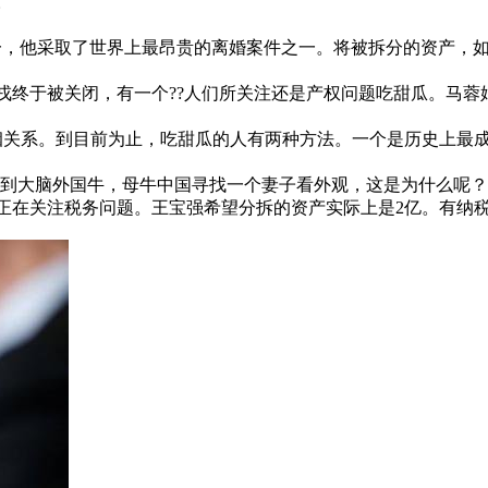
。
之一，他采取了世界上最昂贵的离婚案件之一。将被拆分的资产，
戎终于被关闭，有一个??人们所关注还是产权问题吃甜瓜。马蓉
婚姻关系。到目前为止，吃甜瓜的人有两种方法。一个是历史上最
看到大脑外国牛，母牛中国寻找一个妻子看外观，这是为什么呢？
正在关注税务问题。王宝强希望分拆的资产实际上是2亿。有纳