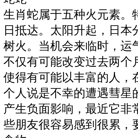
生肖蛇属于五种火元素。特
日抵达。太阳升起，日本
树火。当机会来临时，运
不仅有可能改变过去两个
使得有可能以丰富的人，
个人说是不幸的遭遇彗星的
产生负面影响，最近它非
些朋友很容易感到很累，