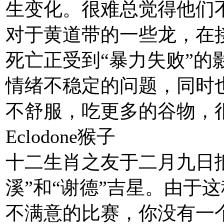
生变化。很难总觉得他们
对于黄道带的一些龙，在
死亡正受到“暴力失败”的
情绪不稳定的问题，同时
不舒服，吃更多的谷物，
Eclodone猴子
十二生肖之友于二月九日
溪”和“谢德”吉星。由于
不满意的比赛，你没有一