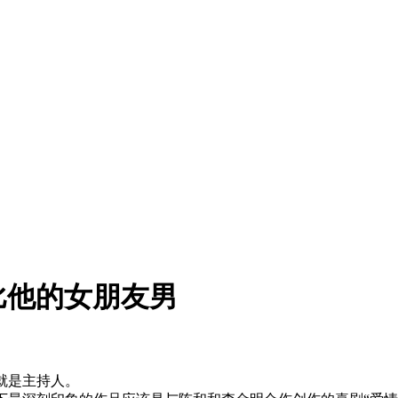
比他的女朋友男
就是主持人。