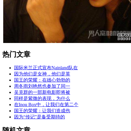
热门文章
国际米兰正式宣布Nainland队在
因为他们是女神，他们是英
国王的荣耀：在雄心勃勃的
周冬雨刘艳然也参加了同一
吴克群的一部新电影即将被
同样是紫微的表现，为什么
在Inou Box中，让我们在第二个
国王的荣耀：让我们造成伤
因为“传记”是备受期待的
随机文章