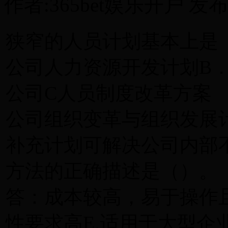
作者:365bet娱乐开户 发布时
狭窄的人员计划基本上是
公司人力资源开发计划B
公司C人员制度改革方案
公司组织变革与组织发展
补充计划可解决公司内部
方法的正确描述是（）。
答：成本较高，易于操作
性要求高E.适用于大型企